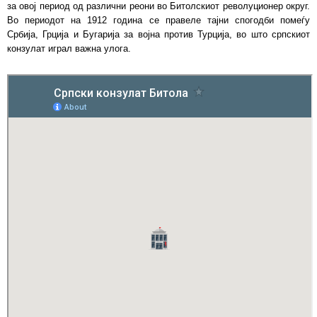
за овој период од различни реони во Битолскиот револуционер округ.
Во периодот на 1912 година се правеле тајни спогодби помеѓу
Србија, Грција и Бугарија за војна против Турција, во што српскиот
конзулат играл важна улога.