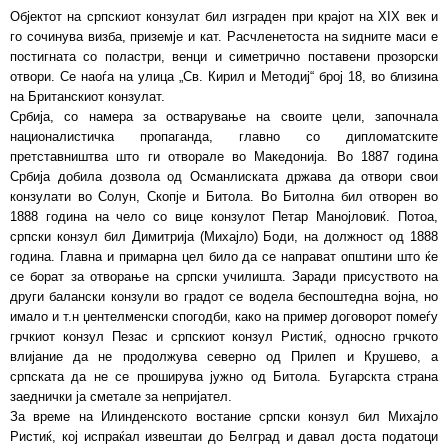
Објектот на српскиот конзулат бил изграден при крајот на XIX век и
го сочинува визба, приземје и кат. Расчленетоста на ѕидните маси е
постигната со поластри, венци и симетрично поставени прозорски
отвори. Се наоѓа на улица „Св. Кирил и Методиј“ број 18, во близина
на Британскиот конзулат.
Србија, со намера за остварување на своите цели, започнала
националистичка пропаганда, главно со дипломатските
претставништва што ги отворале во Македонија. Во 1887 година
Србија добила дозвола од Османлиската држава да отвори свои
конзулати во Солун, Скопје и Битола. Во Битолна бил отворен во
1888 година на чело со вице конзулот Петар Манојловиќ. Потоа,
српски конзул бил Димитрија (Михајло) Боди, на должност од 1888
година. Главна и примарна цел било да се направат општини што ќе
се борат за отворање на српски училишта. Заради присуството на
други балански конзули во градот се водела беспоштедна војна, но
имало и т.н џентелменски спогодби, како на пример договорот помеѓу
грчкиот конзул Пезас и српскиот конзул Ристиќ, односно грчкото
влијание да не продолжува северно од Прилеп и Крушево, а
српската да не се проширува јужно од Битола. Бугарскта страна
заеднички ја сметале за непријател.
За време на Илинденското востание српски конзул бил Михајло
Ристиќ, кој испраќал извештаи до Белград и давал доста податоци