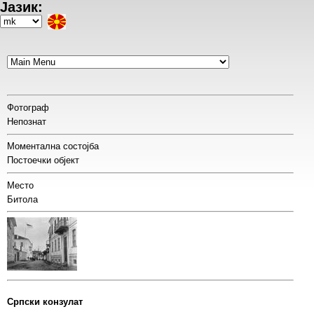
Јазик:
Skip
to
Select
main
your
content
language
Фотограф
Непознат
Моментална состојба
Постоечки објект
Место
Битола
Српски конзулат