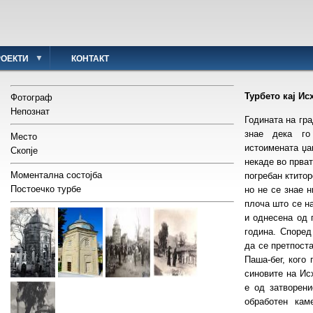
РОЕКТИ
КОНТАКТ
Турбето кај Ис
Фотограф
Непознат
Годината на гра
знае дека го
Место
истоимената џа
Скопје
некаде во прват
Моментална состојба
погребан ктитор
Постоечко турбе
но не се знае н
плоча што се н
и однесена од 
година. Според
да се претпоста
Паша-бег, кого
синовите на Исх
е од затворени
обработен кам