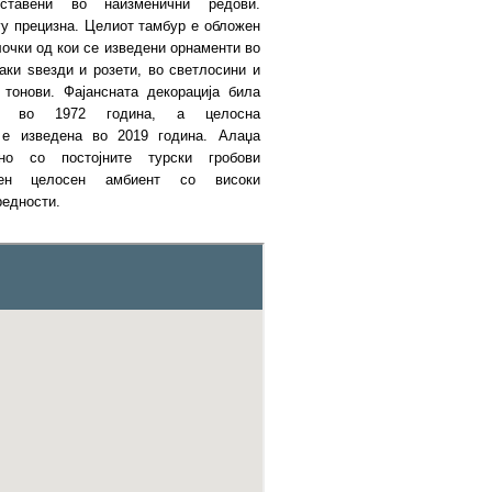
оставени во наизменични редови.
гу прецизна. Целиот тамбур е обложен
лочки од кои се изведени орнаменти во
аки ѕвезди и розети, во светлосини и
 тонови. Фајансната декорација била
ана во 1972 година, а целосна
а е изведена во 2019 година. Алаџа
дно со постојните турски гробови
ен целосен амбиент со високи
редности.