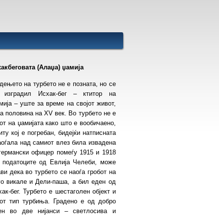
хакбеговата (Алаџа) џамија
дењето на турбето не е позната, но се
 изградил Исхак-бег – ктитор на
мија – уште за време на својот живот,
а половина на XV век. Во турбето не е
от на џамијата како што е вообичаено,
иту кој е погребан, бидејќи натписната
аоѓала над самиот влез била извадена
германски офицер помеѓу 1915 и 1918
 податоците од Евлија Челеби, може
ви дека во турбето се наоѓа гробот на
 го викале и Дели-паша, а бил еден од
ак-бег. Турбето е шестаголен објект и
от тип турбиња. Градено е од добро
ен во две нијанси – светлосива и