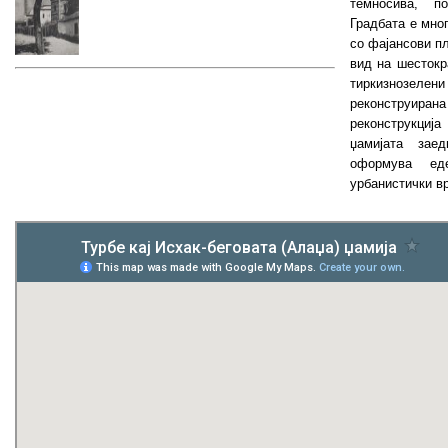
темносива, п
Градбата е мно
со фајансови п
вид на шестокр
тиркизнозелени
реконструир
реконструкциј
џамијата зае
оформува ед
урбанистички в